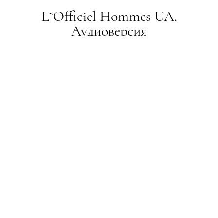
L`Officiel Hommes UA.
Аудиоверсия
LIFESTYLE
05.02.2018
На радио Nostalgie
ПОДЕЛИТЬСЯ
Одиннадцать месяцев назад
L'Officiel Hommes