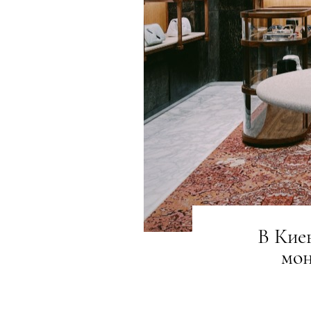
В Кие
мо