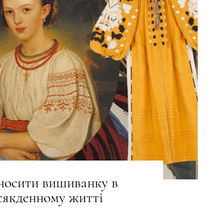
носити вишиванку в
сякденному житті