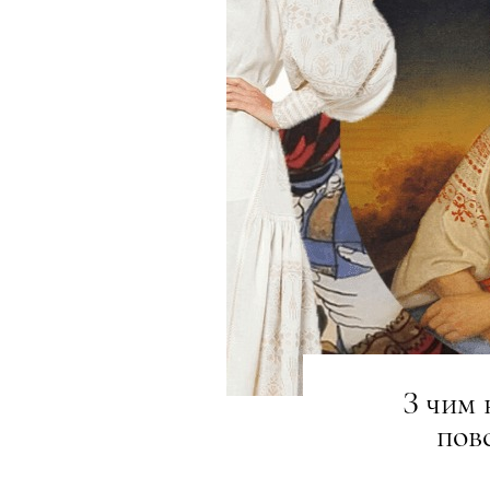
З чим 
пов