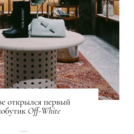
ве открылся первый
нобутик
Off
-
White