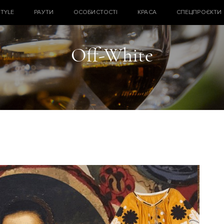
STYLE
РАУТИ
ОСОБИСТОСТІ
КРАСА
СПЕЦПРОЄКТИ
Off-White