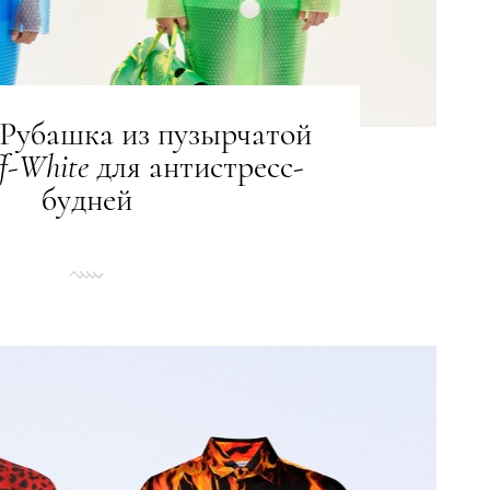
 Рубашка из пузырчатой
f
-
White
для антистресс-
будней