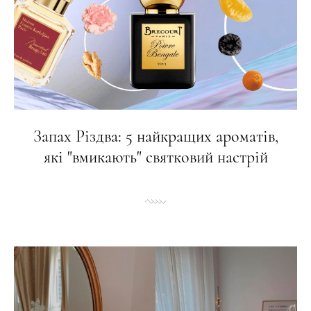
Запах Різдва: 5 найкращих ароматів,
які "вмикають" святковий настрій