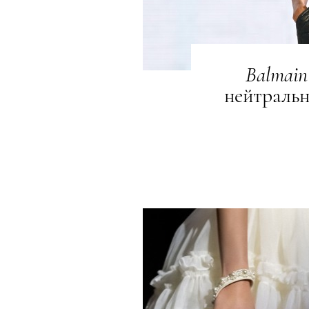
Balmain
нейтраль