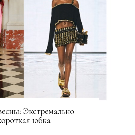
весны: Экстремально
короткая юбка