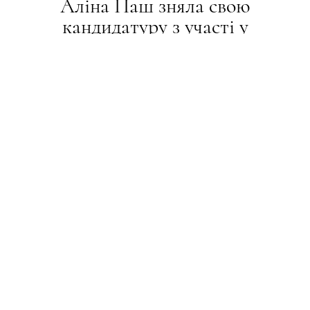
Аліна Паш зняла свою
кандидатуру з участі у
"Євробаченні" — 2022
НОВИНИ
16.02.2022
ПОДЕЛИТЬСЯ
Через хейт та загрози у Мережі