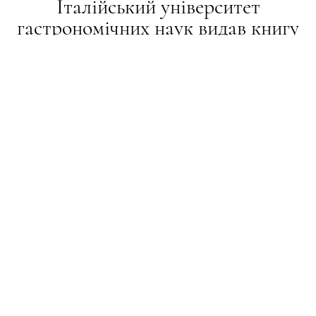
Італійський університет
гастрономічних наук видав книгу
про українські страви, які можуть
зникнути
НОВИНИ
16.01.2023
ПОДЕЛИТЬСЯ
Над створенням книги працював Євген
Клопотенко