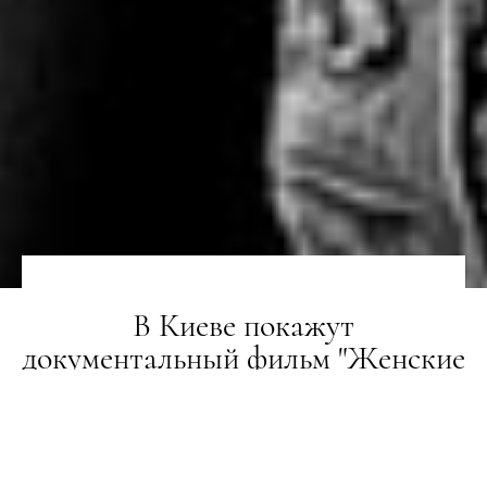
В Киеве покажут
документальный фильм "Женские
истории" о фотографе Питере
Линдберге