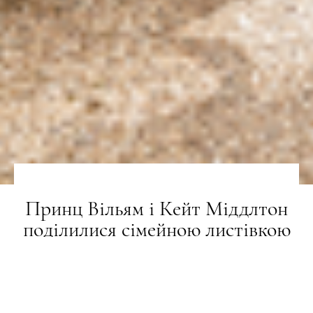
Принц Вільям і Кейт Міддлтон
поділилися сімейною листівкою
до Різдва