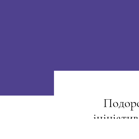
Подоро
ініціати