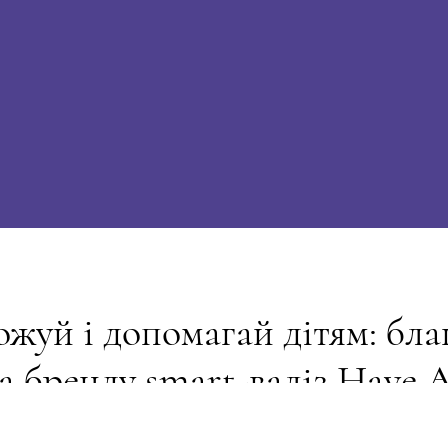
жуй і допомагай дітям: бла
ва бренду smart-валіз Have A
фонду "Твоя опора"