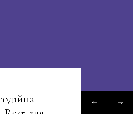
годійна
 Rest для