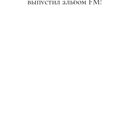
выпустил альбом FM!
НОВИНИ
03.11.2018
ПОДЕЛИТЬСЯ
Неожиданный релиз
Американский рэпер Винс Стейплз выпустил
новый альбом FM!, который анонсировал в начале
недели. По словам самого артиста, он записал