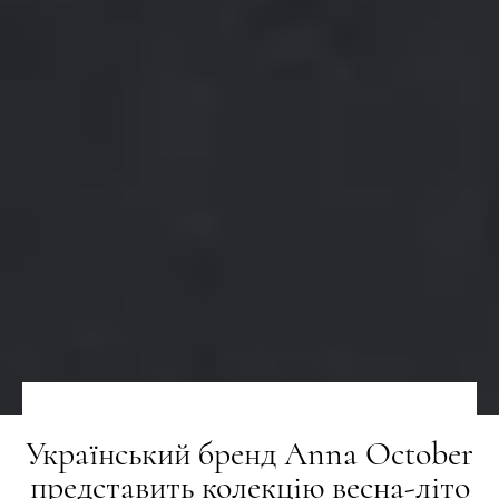
Український бренд Anna October
представить колекцію весна-літо