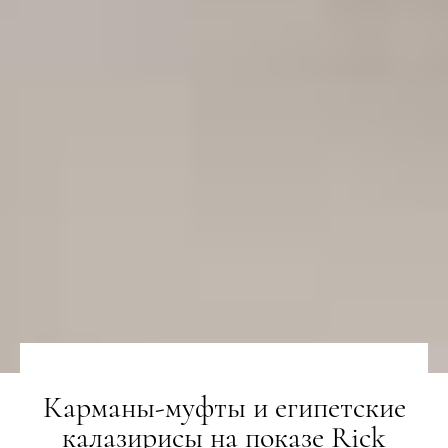
Карманы-муфты и египетские
калазирисы на показе Rick