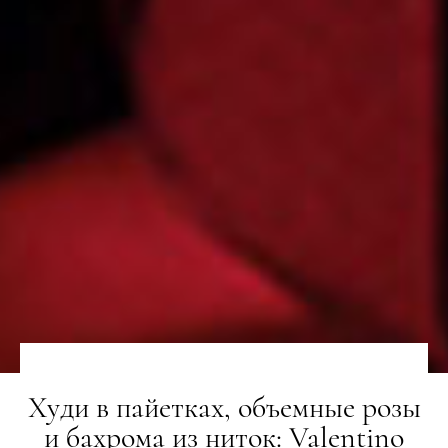
Худи в пайетках, объемные розы
и бахрома из ниток: Valentino