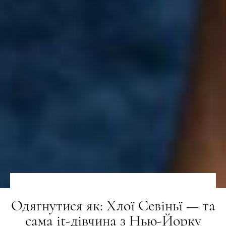
Одягнутися як: Хлої Севіньї — та
сама it-дівчина з Нью-Йорку