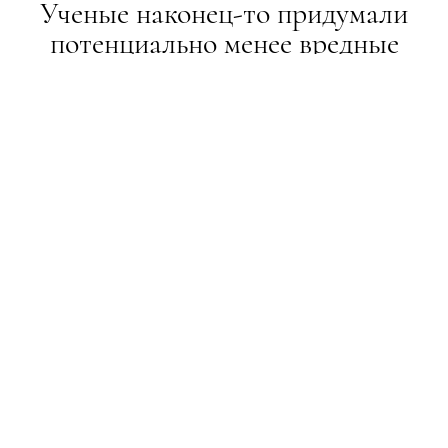
Ученые наконец-то придумали
потенциально менее вредные
сигареты
ТЕХНОЛОГІЇ
18.03.2016
ТЕКСТ:
ADMIN
ПОДЕЛИТЬСЯ
Последние пару лет стало особенно модно быть
здоровым: не пить, правильно питаться и не