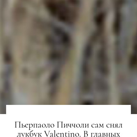
Пьерпаоло Пиччоли сам снял
лукбук Valentino. В главных