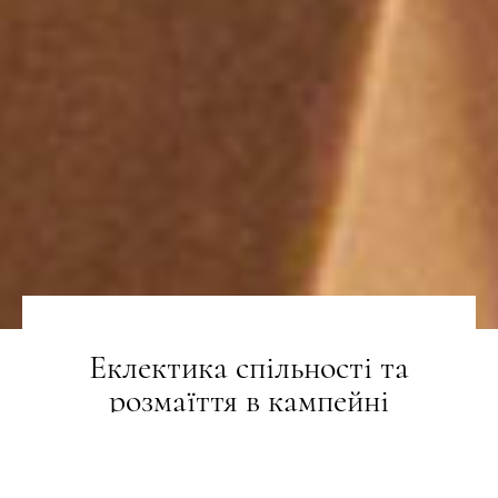
Еклектика спільності та
розмаїття в кампейні
українського бренду VOVK
осінь-зима 2023/24