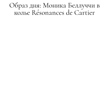
Образ дня: Моника Беллуччи в
колье Résonances de Cartier
НОВИНИ
31.07.2017
ПОДЕЛИТЬСЯ
На 69-м ежегодном балу Красного Креста
28 июля в Монако состоялся бал Красного Креста