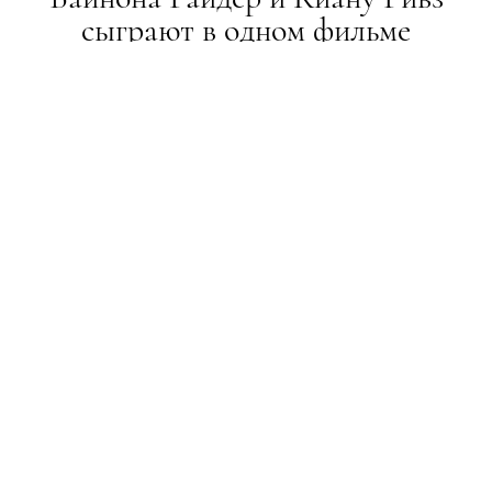
сыграют в одном фильме
НОВИНИ
01.09.2017
ПОДЕЛИТЬСЯ
Это будет романтическая комедия
Вайнона Райдер и Киану Ривз уже приступили к
съемкам в новом фильме, который будет