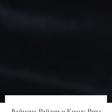
Вайнона Райдер и Киану Ривз