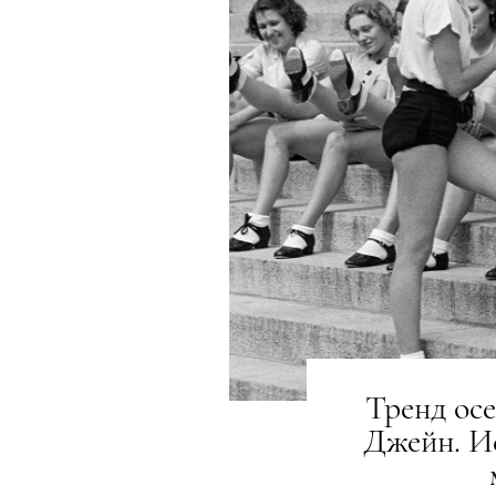
Тренд осе
Джейн. И