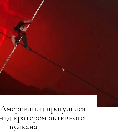
 Американец прогулялся
 над кратером активного
вулкана