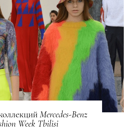
 коллекций
Mercedes
-
Benz
shion
Week
Tbilisi