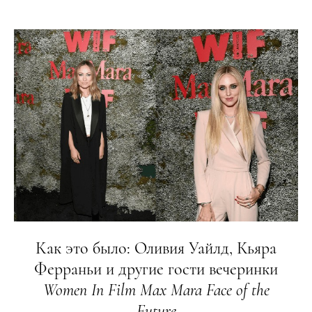
Как это было: Оливия Уайлд, Кьяра
Ферраньи и другие гости вечеринки
Women
In
Film
Max
Mara
Face
of
the
Future