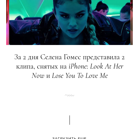
За 2 дня Селена Гомес представила 2
клипа, снятых на
iPhone
:
Look
At
Her
Now
и
Lose
You
To
Love
Me
ЗАГРУЗИТЬ ЕЩЕ