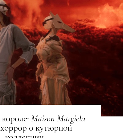
 короле:
Maison
Margiela
 хоррор о кутюрной
коллекции