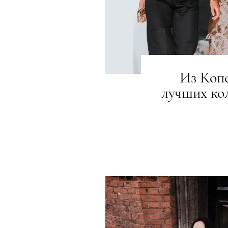
Из Копе
лучших ко