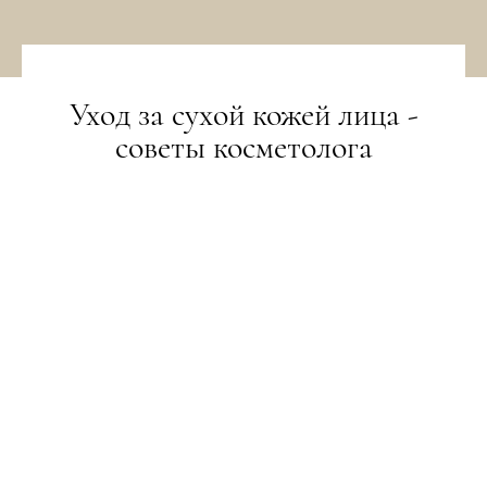
Уход за сухой кожей лица -
советы косметолога
BEAUTY-РЕВІЗОР
10.06.2018
ТЕКСТ:
МАРИЯ КАРАУЛЬЩУК, ВЕДУЩИЙ КОСМЕТОЛОГ
САЛОНА OLGA DIKAYA
ПОДІЛИТИСЯ