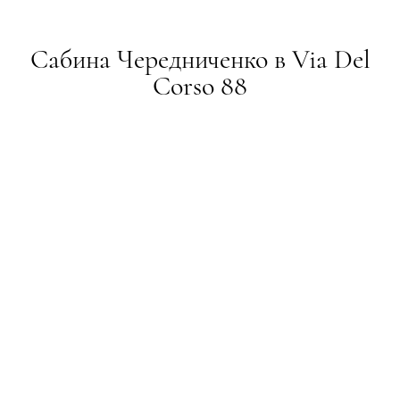
Сабина Чередниченко в Via Del
Corso 88
ПРИМІРКА
21.12.2015
ТЕКСТ:
ADMIN
ПОДІЛИТИСЯ
На Сабине: кепка «Reinhard Plank», свитер — платье