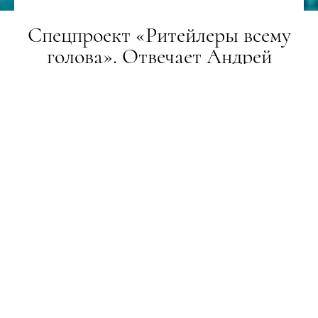
Спецпроект «Ритейлеры всему
голова». Отвечает Андрей
Здесенко
ГЕРОЇ
25.01.2018
ТЕКСТ:
ЮРИЙ АМОСОВ
Мы собрали шесть главных ритейлеров страны,
чтобы взглянуть изнутри на их бизнес и задать
несколько личных вопросов.