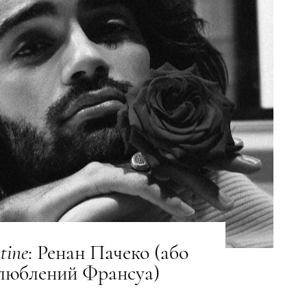
tine
: Ренан Пачеко (або
люблений Франсуа)