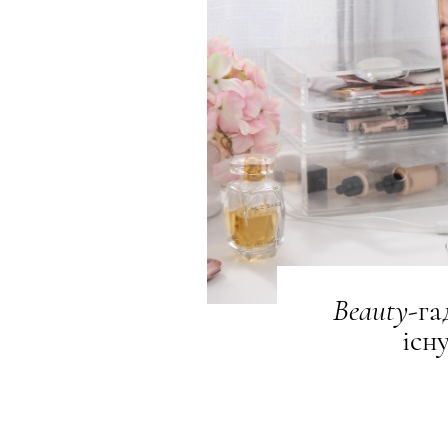
Beauty
-га
існ