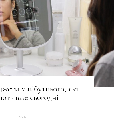
джети майбутнього, які
ують вже сьогодні