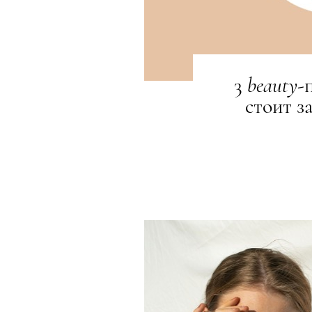
3
beauty
-
стоит з