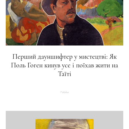
Перший дауншифтер у мистецтві: Як
Поль Гоген кинув усе і поїхав жити на
Таїті