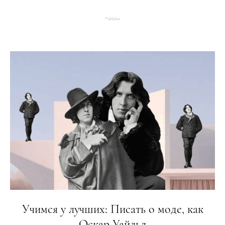
Учимся у лучших: Писать о моде, как
Оскар Уайльд