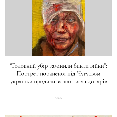
"Головний убір замінили бинти війни":
Портрет пораненої під Чугуєвом
українки продали за 100 тисяч доларів