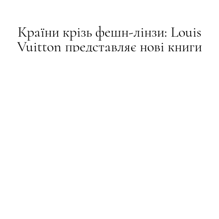
Країни крізь фешн-лінзи: Louis
Vuitton представляє нові книги
НОВИНИ
13.07.2023
ТЕКСТ:
ІРИНА ЗАДОРОЖНА
ПОДЕЛИТЬСЯ
Фотоподорож до сонячних Італії та Таїті