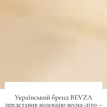
Український бренд BEVZA
представив колекцію весна-літо –