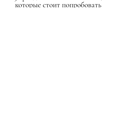
которые стоит попробовать
BEAUTY-РЕВІЗОР
18.10.2019
ПОДЕЛИТЬСЯ
Экспериментируйте!
В честь первой осенней прохлады мы решили
составить пятерку ключевых makeup-трендов,