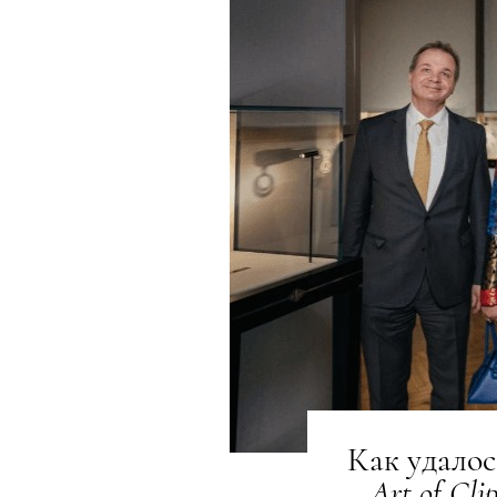
Как удалос
Art
of
Cli