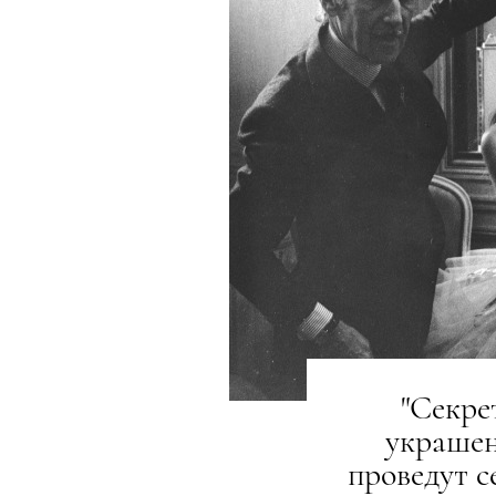
"Секре
украшен
проведут с