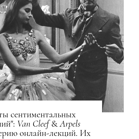
ты сентиментальных
ий":
Van
Cleef
&
Arpels
ерию онлайн-лекций. Их