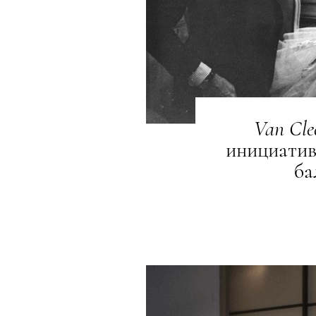
Van
Cle
инициатив
ба