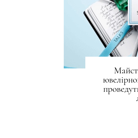
Майст
ювелірно
проведут