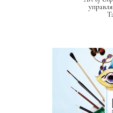
управл
Т