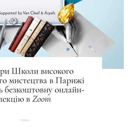
ри Школи високого
го мистецтва в Парижі
ь безкоштовну онлайн-
лекцію в
Zoom