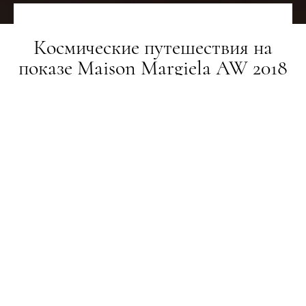
Космические путешествия на
показе Maison Margiela AW 2018
ТИЖНІ МОДИ
28.02.2018
ПОДЕЛИТЬСЯ
Если собрались лететь в космос, не забудьте
отстегивающийся капюшон! Ну и тренч, конечно.