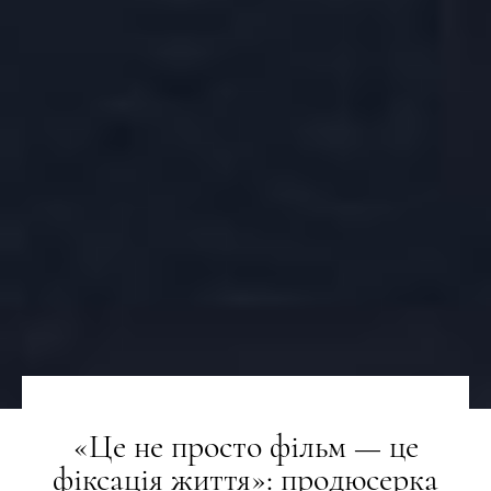
«Це не просто фільм — це
фіксація життя»: продюсерка